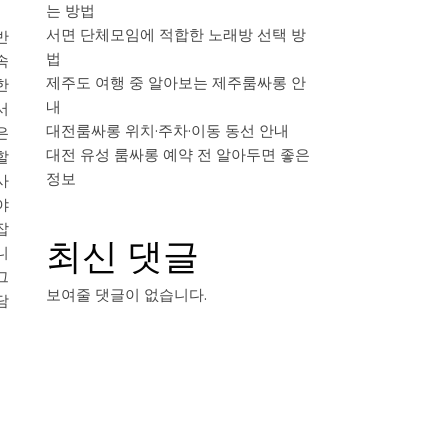
는 방법
서면 단체모임에 적합한 노래방 선택 방
반
법
속
제주도 여행 중 알아보는 제주룸싸롱 안
한
내
서
대전룸싸롱 위치·주차·이동 동선 안내
은
대전 유성 룸싸롱 예약 전 알아두면 좋은
할
정보
사
야
잡
최신 댓글
니
그
보여줄 댓글이 없습니다.
담